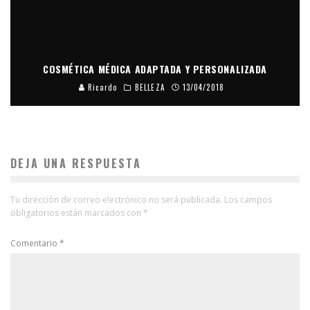
COSMÉTICA MÉDICA ADAPTADA Y PERSONALIZADA
Ricardo
BELLEZA
13/04/2018
DEJA UNA RESPUESTA
Tu dirección de correo electrónico no será publicada.
Los campos
obligatorios están marcados con
*
Comentario
*