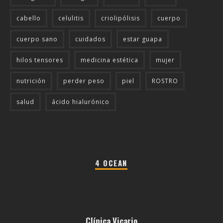
cabello
celulitis
criolipólisis
cuerpo
cuerpo sano
cuidados
estar guapa
hilos tensores
medicina estética
mujer
nutrición
perder peso
piel
ROSTRO
salud
ácido hialurónico
4 OCEAN
Clínica Vicario