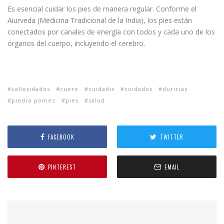
Es esencial cuidar los pies de manera regular. Conforme el
Aiurveda (Medicina Tradicional de la India), los pies están
conectados por canales de energía con todos y cada uno de los
órganos del cuerpo, incluyendo el cerebro.
callosidades
cuero
cuidadis
cuidados
duricias
piedra pómez
pies
salud
FACEBOOK
TWITTER
PINTEREST
EMAIL