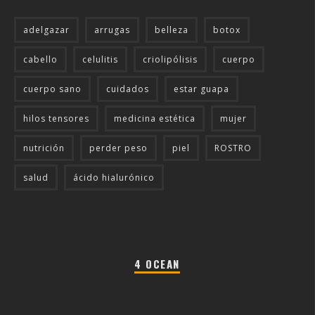
adelgazar
arrugas
belleza
botox
cabello
celulitis
criolipólisis
cuerpo
cuerpo sano
cuidados
estar guapa
hilos tensores
medicina estética
mujer
nutrición
perder peso
piel
ROSTRO
salud
ácido hialurónico
4 OCEAN