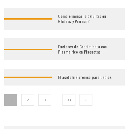
Cómo eliminar la celulitis en
Glúteos y Piernas?
Factores de Crecimiento con
Plasma rico en Plaquetas
El ácido hialurónico para Labios
1
2
3
…
33