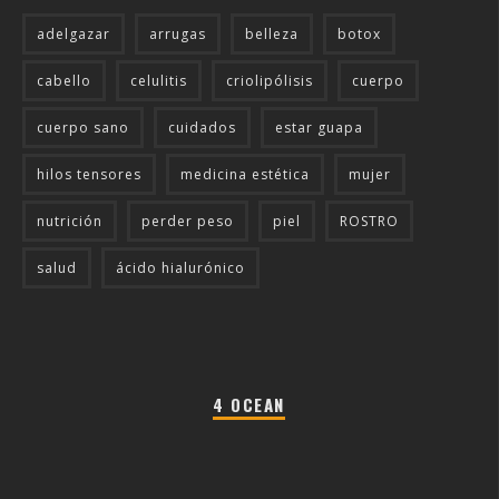
adelgazar
arrugas
belleza
botox
cabello
celulitis
criolipólisis
cuerpo
cuerpo sano
cuidados
estar guapa
hilos tensores
medicina estética
mujer
nutrición
perder peso
piel
ROSTRO
salud
ácido hialurónico
4 OCEAN