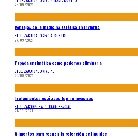
BELLEZA
CUIDADOS
FACIAL
NARIZ
ROSTRO
25/09/2021
Ventajas de la medicina estética en invierno
BELLEZA
CUIDADOS
FACIAL
ROSTRO
24/09/2021
Papada enzimática como podemos eliminarla
BELLEZA
CUIDADOS
FACIAL
23/09/2021
Tratamientos estéticos top no invasivos
BELLEZA
CORPORAL
CUIDADOS
FACIAL
21/09/2021
Alimentos para reducir la retención de líquidos