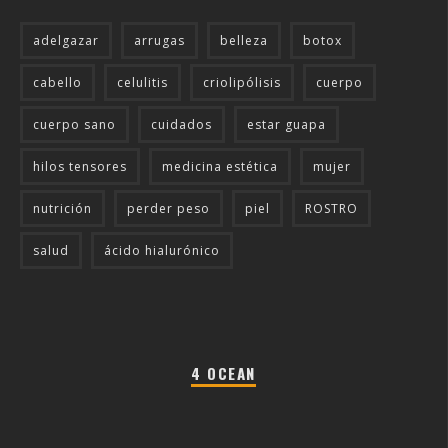
adelgazar
arrugas
belleza
botox
cabello
celulitis
criolipólisis
cuerpo
cuerpo sano
cuidados
estar guapa
hilos tensores
medicina estética
mujer
nutrición
perder peso
piel
ROSTRO
salud
ácido hialurónico
4 OCEAN