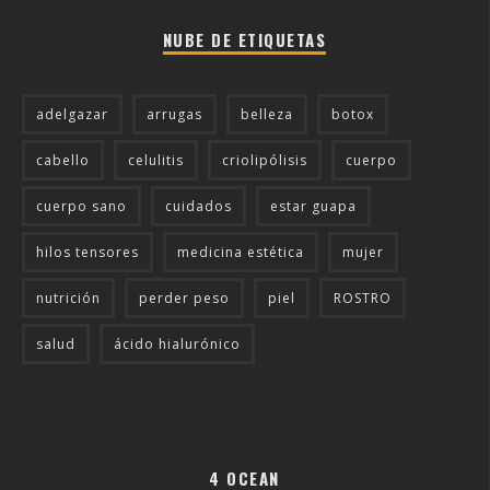
NUBE DE ETIQUETAS
adelgazar
arrugas
belleza
botox
cabello
celulitis
criolipólisis
cuerpo
cuerpo sano
cuidados
estar guapa
hilos tensores
medicina estética
mujer
nutrición
perder peso
piel
ROSTRO
salud
ácido hialurónico
4 OCEAN