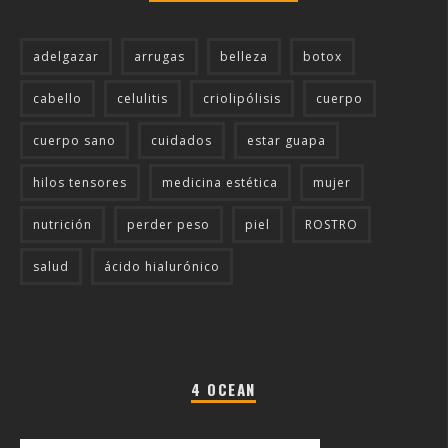
adelgazar
arrugas
belleza
botox
cabello
celulitis
criolipólisis
cuerpo
cuerpo sano
cuidados
estar guapa
hilos tensores
medicina estética
mujer
nutrición
perder peso
piel
ROSTRO
salud
ácido hialurónico
4 OCEAN