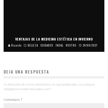
VENTAJAS DE LA MEDICINA ESTÉTICA EN INVIERNO
Ricardo
BELLEZA
CUIDADOS
FACIAL
ROSTRO
24/09/2021
DEJA UNA RESPUESTA
Tu dirección de correo electrónico no será publicada.
Los campos
obligatorios están marcados con
*
Comentario
*