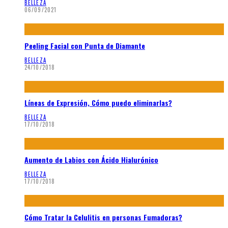
BELLEZA
06/09/2021
Peeling Facial con Punta de Diamante
BELLEZA
24/10/2018
Líneas de Expresión, Cómo puedo eliminarlas?
BELLEZA
17/10/2018
Aumento de Labios con Ácido Hialurónico
BELLEZA
17/10/2018
Cómo Tratar la Celulitis en personas Fumadoras?