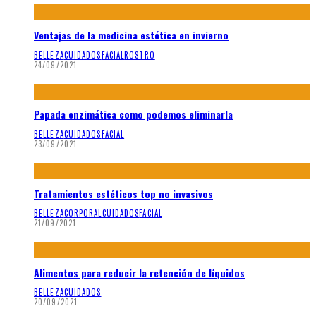
Ventajas de la medicina estética en invierno
BELLEZA
CUIDADOS
FACIAL
ROSTRO
24/09/2021
Papada enzimática como podemos eliminarla
BELLEZA
CUIDADOS
FACIAL
23/09/2021
Tratamientos estéticos top no invasivos
BELLEZA
CORPORAL
CUIDADOS
FACIAL
21/09/2021
Alimentos para reducir la retención de líquidos
BELLEZA
CUIDADOS
20/09/2021