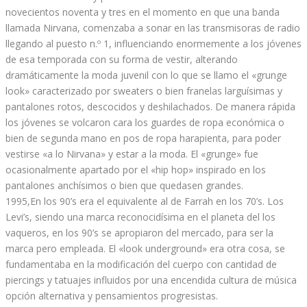
novecientos noventa y tres en el momento en que una banda
llamada Nirvana, comenzaba a sonar en las transmisoras de radio
llegando al puesto n.º 1, influenciando enormemente a los jóvenes
de esa temporada con su forma de vestir, alterando
dramáticamente la moda juvenil con lo que se llamo el «grunge
look» caracterizado por sweaters o bien franelas larguísimas y
pantalones rotos, descocidos y deshilachados. De manera rápida
los jóvenes se volcaron cara los guardes de ropa económica o
bien de segunda mano en pos de ropa harapienta, para poder
vestirse «a lo Nirvana» y estar a la moda. El «grunge» fue
ocasionalmente apartado por el «hip hop» inspirado en los
pantalones anchísimos o bien que quedasen grandes.
1995,En los 90’s era el equivalente al de Farrah en los 70’s. Los
Levi’s, siendo una marca reconocidísima en el planeta del los
vaqueros, en los 90’s se apropiaron del mercado, para ser la
marca pero empleada. El «look underground» era otra cosa, se
fundamentaba en la modificación del cuerpo con cantidad de
piercings y tatuajes influidos por una encendida cultura de música
opción alternativa y pensamientos progresistas.