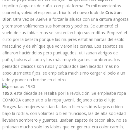
topolino (zapatos de cuña, con plataforma. En mil novecientos
cuarenta, volvió el esplendor, triunfo el nuevo look de
Cristian
Dior
. Otra vez se vuelve a forzar la silueta con una cintura angosta
y tomaron volúmenes sus hombros y pechos. Se aumentó el
vuelo de sus faldas mas se sostenían bajo sus rodillas. Empezó el
culto por la belleza por que las mujeres estaban hartas del estilo
masculino y de ahí que que volvieron las curvas. Los zapatos se
afinaron haciéndolos pero puntiagudos, utilizaban abrigos de
paño, bolsos al codo y los más muy elegantes sombreros. los
peinados clasicos son rulos y ondulados bien lacados mas no
absolutamente fijos, se empleaba muchisimo cargar el pelo a un
lado y poner un broche en el otro.
1950
, esta década se resalta por la revolución. Se empleaba ropa
COMODA dando sitio a la ropa juvenil, dejando atrás el lujo
Borges. las mujeres vestían faldas o bien vestidos largos o bien
bajo la rodilla, con volantes o bien fruncidos, las de alta sociedad
llevaban sombrero y guantes, usaban zapato de tacon alto, no se
pintaban mucho solo los labios que en general era color carmín,