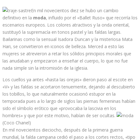
En mil novecientos diez se hubo un cambio
definitivo en la
moda
, influido por el «Ballet Ruso» que recorría los
escenarios europeos. Los colores atractivos y la onda oriental,
sustituyó la supremacía en tonos pastel y las faldas largas.
Bailarinas como la sensual Isadora Duncan y la misteriosa Mata
Hari, se convirtieron en iconos de belleza. Merced a esto las
mujeres se atrevieron a retar los sólidos principios morales que
las anudaban y empezaron a enseñar el cuerpo, lo que no fue
nada simple sin la intromisión de la iglesia.
Los cuellos ya antes «hasta las orejas» dieron paso al escote en
«V» y las faldas se acortaron tenuemente, dejando al descubierto
los tobillos, lo que naturalmente ocasionó estupor en la
temporada pues a lo largo de siglos las piernas femeninas habían
sido el símbolo erótico que «provocaba la lascivia en los
hombres» y que por este motivo, habían de ser ocultas.
(Coco Chanel)
En mil novecientos dieciocho, después de la primera guerra
mundial, la falda campana cedió el paso a los cortes rectos, «tipo