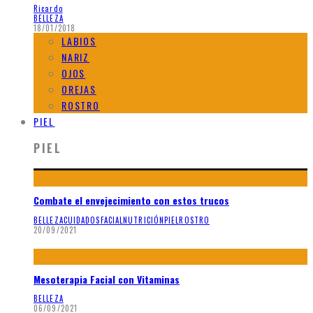
Ricardo
BELLEZA
18/01/2018
LABIOS
NARIZ
OJOS
OREJAS
ROSTRO
PIEL
PIEL
Combate el envejecimiento con estos trucos
BELLEZA
CUIDADOS
FACIAL
NUTRICIÓN
PIEL
ROSTRO
20/09/2021
Mesoterapia Facial con Vitaminas
BELLEZA
06/09/2021