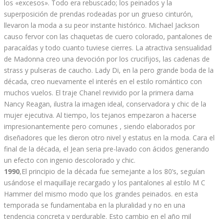
los «excesos». Todo era rebuscado; los peinados y la
superposición de prendas rodeadas por un grueso cinturón,
llevaron la moda a su peor instante histórico. Michael Jackson
causo fervor con las chaquetas de cuero colorado, pantalones de
paracaídas y todo cuanto tuviese cierres. La atractiva sensualidad
de Madonna creo una devoción por los crucifijos, las cadenas de
strass y pulseras de caucho. Lady Di, en la pero grande boda de la
década, creo nuevamente el interés en el estilo romántico con
muchos vuelos. El traje Chanel revivido por la primera dama
Nancy Reagan, ilustra la imagen ideal, conservadora y chic de la
mujer ejecutiva. Al tiempo, los tejanos empezaron a hacerse
impresionantemente pero comunes , siendo elaborados por
diseñadores que les dieron otro nivel y estatus en la moda. Cara el
final de la década, el Jean seria pre-lavado con ácidos generando
un efecto con ingenio descolorado y chic.
1990
,El principio de la década fue semejante a los 80’s, seguían
usándose el maquillaje recargado y los pantalones al estilo M C
Hammer del mismo modo que los grandes peinados. en esta
temporada se fundamentaba en la pluralidad y no en una
tendencia concreta y perdurable. Esto cambio en el año mil