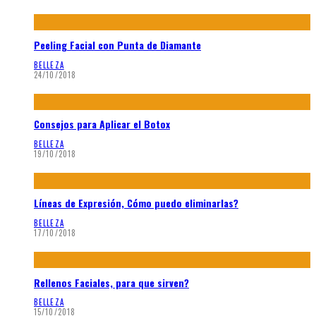
Peeling Facial con Punta de Diamante
BELLEZA
24/10/2018
Consejos para Aplicar el Botox
BELLEZA
19/10/2018
Líneas de Expresión, Cómo puedo eliminarlas?
BELLEZA
17/10/2018
Rellenos Faciales, para que sirven?
BELLEZA
15/10/2018