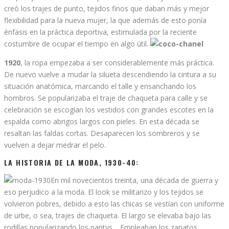
creó los trajes de punto, tejidos finos que daban más y mejor
flexibilidad para la nueva mujer, la que además de esto ponía
énfasis en la práctica deportiva, estimulada por la reciente
costumbre de ocupar el tiempo en algo útil.
1920
, la ropa empezaba a ser considerablemente más práctica.
De nuevo vuelve a mudar la silueta descendiendo la cintura a su
situación anatómica, marcando el talle y ensanchando los
hombros. Se popularizaba el traje de chaqueta para calle y se
celebración se escogían los vestidos con grandes escotes en la
espalda como abrigos largos con pieles. En esta década se
resaltan las faldas cortas. Desaparecen los sombreros y se
vuelven a dejar medrar el pelo.
LA HISTORIA DE LA MODA, 1930-40:
En mil novecientos treinta, una década de guerra y
eso perjudico a la moda. El look se militarizo y los tejidos se
volvieron pobres, debido a esto las chicas se vestían con uniforme
de urbe, o sea, trajes de chaqueta. El largo se elevaba bajo las
rodillas popularizando los pantys, . Empleaban los zapatos