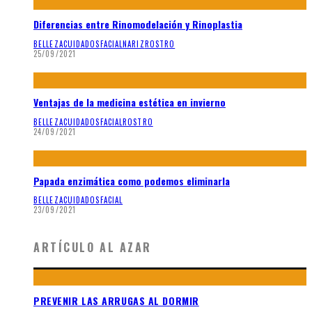
Diferencias entre Rinomodelación y Rinoplastia
BELLEZA
CUIDADOS
FACIAL
NARIZ
ROSTRO
25/09/2021
Ventajas de la medicina estética en invierno
BELLEZA
CUIDADOS
FACIAL
ROSTRO
24/09/2021
Papada enzimática como podemos eliminarla
BELLEZA
CUIDADOS
FACIAL
23/09/2021
ARTÍCULO AL AZAR
PREVENIR LAS ARRUGAS AL DORMIR