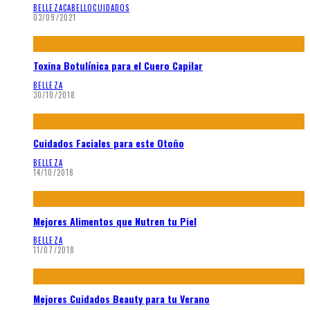
BELLEZA
CABELLO
CUIDADOS
03/09/2021
Toxina Botulínica para el Cuero Capilar
BELLEZA
30/10/2018
Cuidados Faciales para este Otoño
BELLEZA
14/10/2018
Mejores Alimentos que Nutren tu Piel
BELLEZA
11/07/2018
Mejores Cuidados Beauty para tu Verano