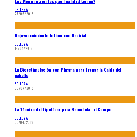
Los Micronutrientes que finalidad tienen?
BELLEZA
27/06/2018
Rejuvenecimiento Intimo con Desirial
BELLEZA
14/04/2018
La Bioestimulación con Plasma para Frenar la Caída del
cabello
BELLEZA
06/04/2018
La Técnica del Lipoláser para Remodelar el Cuerpo
BELLEZA
03/04/2018