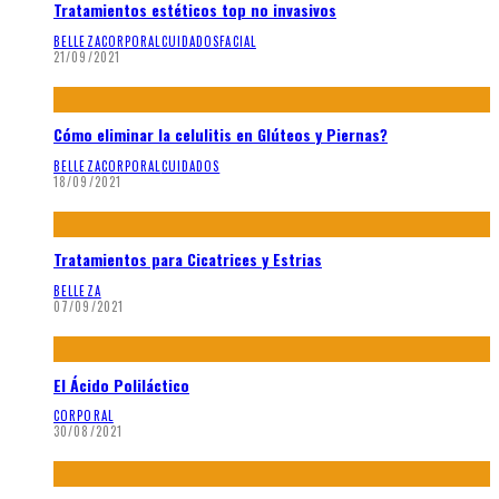
Tratamientos estéticos top no invasivos
BELLEZA
CORPORAL
CUIDADOS
FACIAL
21/09/2021
Cómo eliminar la celulitis en Glúteos y Piernas?
BELLEZA
CORPORAL
CUIDADOS
18/09/2021
Tratamientos para Cicatrices y Estrias
BELLEZA
07/09/2021
El Ácido Poliláctico
CORPORAL
30/08/2021