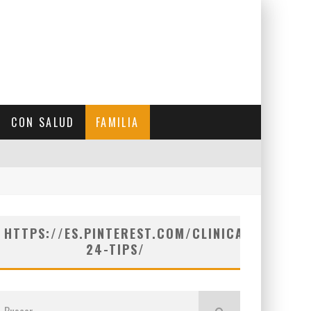
CON SALUD
FAMILIA
HTTPS://ES.PINTEREST.COM/CLINICASVICARIO/
24-TIPS/