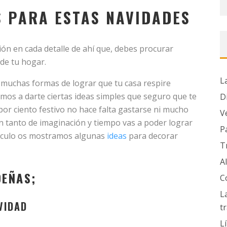
S PARA ESTAS NAVIDADES
ón en cada detalle de ahí que, debes procurar
de tu hogar.
L
s muchas formas de lograr que tu casa respire
os a darte ciertas ideas simples que seguro que te
D
por ciento festivo no hace falta gastarse ni mucho
V
un tanto de imaginación y tiempo vas a poder lograr
P
rticulo os mostramos algunas
ideas
para decorar
T
A
DEÑAS;
C
L
VIDAD
t
L