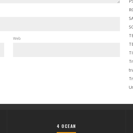
P
R
S
S
T
Web
T
T
Tr
tr
Tr
U
4 OCEAN