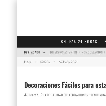
BELLEZA 24 HORAS
DESTACADO
DIFERENCIAS ENTRE RINOMODELACIÓN Y
Inicio
SOCIAL
VENTAJAS DE LA MEDICINA ESTÉTICA EN
ACTUALIDAD
PAPADA ENZIMÁTICA COMO PODEMOS EL
LA EXPRESION DE SONREIR
Decoraciones Fáciles para est
Ricardo
ACTUALIDAD
CELEBRACIONES
TENDENCI