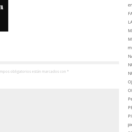
e
VA
F
L
M
M
m
N
N
ampos obligatorios están marcados con
*
N
O
O
P
P
P
pi