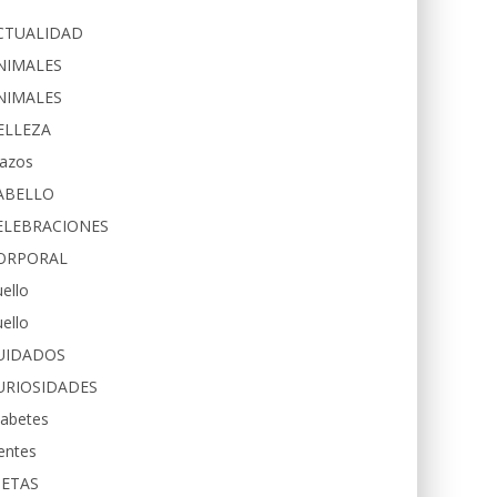
CTUALIDAD
NIMALES
NIMALES
ELLEZA
razos
ABELLO
ELEBRACIONES
ORPORAL
ello
ello
UIDADOS
URIOSIDADES
iabetes
entes
IETAS