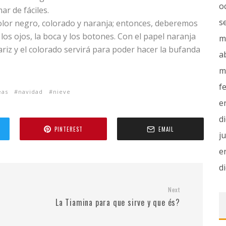
o
r de fáciles.
s
olor negro, colorado y naranja; entonces, deberemos
los ojos, la boca y los botones. Con el papel naranja
m
riz y el colorado servirá para poder hacer la bufanda
a
m
f
eas
navidad
nieve
e
d
PINTEREST
EMAIL
j
e
d
Next
La Tiamina para que sirve y que és?