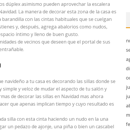
sos dúplex asimismo pueden aprovechar la escalera
Navidad. La manera de decorar esta zona de la casa es
 barandilla con las cintas habituales que se cuelgan
ostienes y, después, agrega abalorios como nudos,
espacio íntimo y lleno de buen gusto.
n
nidades de vecinos que deseen que el portal de sus
 entrañable.
s
a
D
d
o
e navideño a tu casa es decorando las sillas donde se
j
 simple y veloz de mudar el aspecto de tu salón y
rmas de decorar las sillas en Navidad mas ahora
j
hacer que apenas implican tiempo y cuyo resultado es
a
m
cada silla con esta cinta haciendo un nudo en la una
f
gar un pedazo de ajonje, una piña o bien un cascabel