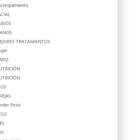
ncrespamiento
ACIAL
ABIOS
ANOS
EJORES TRATAMIENTOS
ujer
ARIZ
UTRICIÓN
UTRICIÓN
JOS
REJAS
erder Peso
ESO
IEL
es