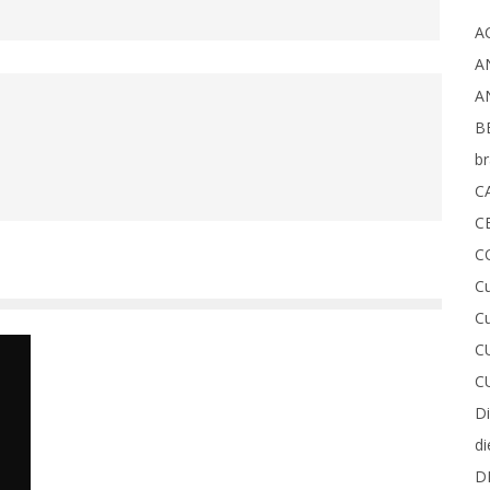
A
A
A
B
b
C
C
C
Cu
Cu
C
C
D
di
D