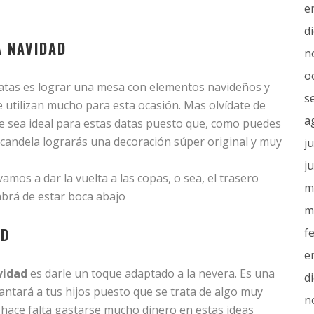
e
d
A NAVIDAD
n
o
atas es lograr una mesa con elementos navideños y
s
e utilizan mucho para esta ocasión. Mas olvídate de
a
ue sea ideal para estas datas puesto que, como puedes
 candela lograrás una decoración súper original y muy
j
j
amos a dar la vuelta a las copas, o sea, el trasero
m
abrá de estar boca abajo
m
AD
f
e
vidad
es darle un toque adaptado a la nevera. Es una
d
ntará a tus hijos puesto que se trata de algo muy
n
 hace falta gastarse mucho dinero en estas ideas