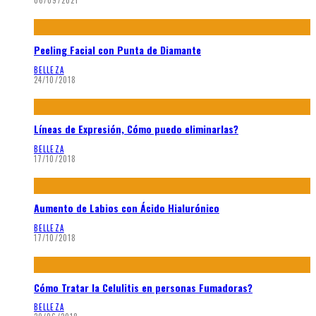
06/09/2021
Peeling Facial con Punta de Diamante
BELLEZA
24/10/2018
Líneas de Expresión, Cómo puedo eliminarlas?
BELLEZA
17/10/2018
Aumento de Labios con Ácido Hialurónico
BELLEZA
17/10/2018
Cómo Tratar la Celulitis en personas Fumadoras?
BELLEZA