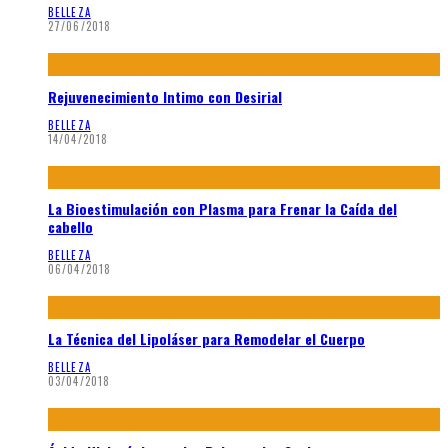
BELLEZA
27/06/2018
Rejuvenecimiento Intimo con Desirial
BELLEZA
14/04/2018
La Bioestimulación con Plasma para Frenar la Caída del
cabello
BELLEZA
06/04/2018
La Técnica del Lipoláser para Remodelar el Cuerpo
BELLEZA
03/04/2018