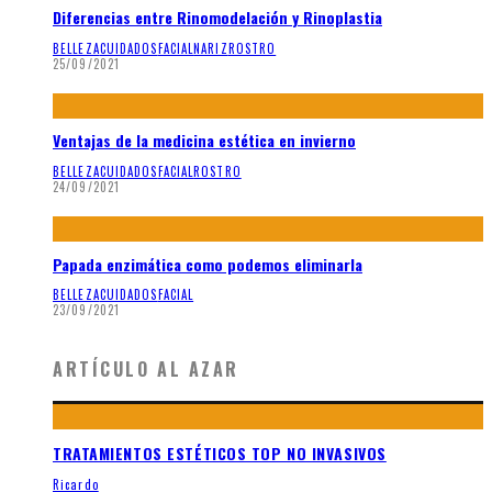
Diferencias entre Rinomodelación y Rinoplastia
BELLEZA
CUIDADOS
FACIAL
NARIZ
ROSTRO
25/09/2021
Ventajas de la medicina estética en invierno
BELLEZA
CUIDADOS
FACIAL
ROSTRO
24/09/2021
Papada enzimática como podemos eliminarla
BELLEZA
CUIDADOS
FACIAL
23/09/2021
ARTÍCULO AL AZAR
TRATAMIENTOS ESTÉTICOS TOP NO INVASIVOS
Ricardo