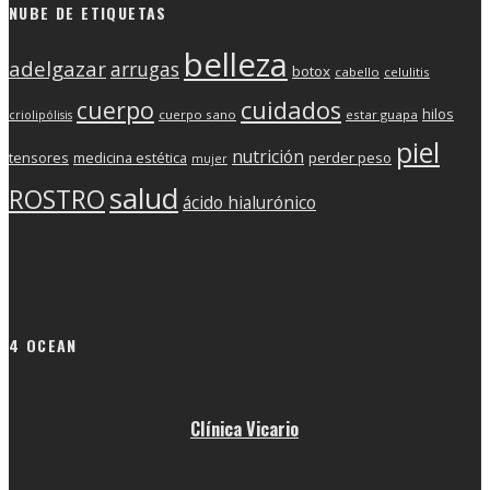
NUBE DE ETIQUETAS
belleza
adelgazar
arrugas
botox
cabello
celulitis
cuerpo
cuidados
hilos
cuerpo sano
estar guapa
criolipólisis
piel
nutrición
tensores
medicina estética
perder peso
mujer
salud
ROSTRO
ácido hialurónico
4 OCEAN
Clínica Vicario