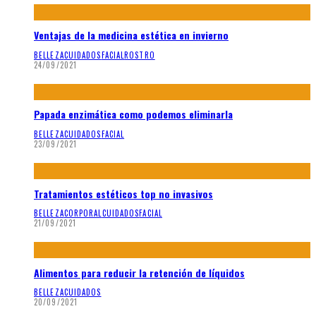
Ventajas de la medicina estética en invierno
BELLEZA
CUIDADOS
FACIAL
ROSTRO
24/09/2021
Papada enzimática como podemos eliminarla
BELLEZA
CUIDADOS
FACIAL
23/09/2021
Tratamientos estéticos top no invasivos
BELLEZA
CORPORAL
CUIDADOS
FACIAL
21/09/2021
Alimentos para reducir la retención de líquidos
BELLEZA
CUIDADOS
20/09/2021