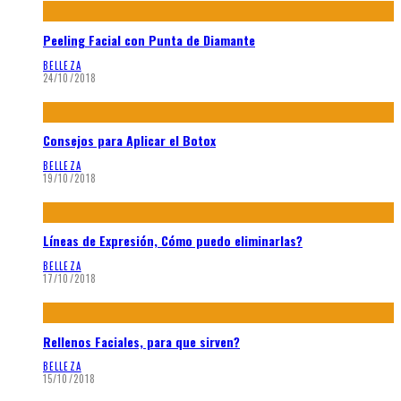
Peeling Facial con Punta de Diamante
BELLEZA
24/10/2018
Consejos para Aplicar el Botox
BELLEZA
19/10/2018
Líneas de Expresión, Cómo puedo eliminarlas?
BELLEZA
17/10/2018
Rellenos Faciales, para que sirven?
BELLEZA
15/10/2018