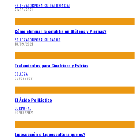
BELLEZA
CORPORAL
CUIDADOS
FACIAL
21/09/2021
Cómo eliminar la celulitis en Glúteos y Piernas?
BELLEZA
CORPORAL
CUIDADOS
18/09/2021
Tratamientos para Cicatrices y Estrias
BELLEZA
07/09/2021
El Ácido Poliláctico
CORPORAL
30/08/2021
Liposucción o Lipoescultura que es?