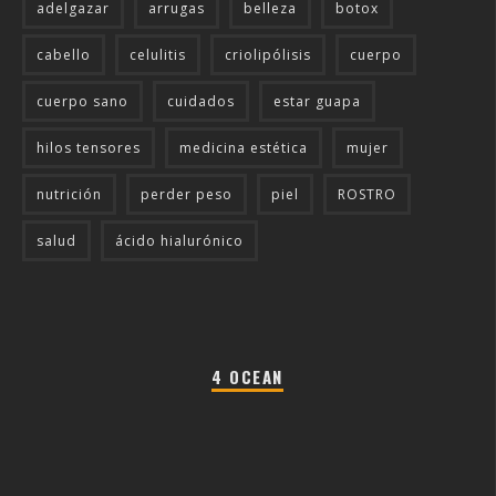
adelgazar
arrugas
belleza
botox
cabello
celulitis
criolipólisis
cuerpo
cuerpo sano
cuidados
estar guapa
hilos tensores
medicina estética
mujer
nutrición
perder peso
piel
ROSTRO
salud
ácido hialurónico
4 OCEAN