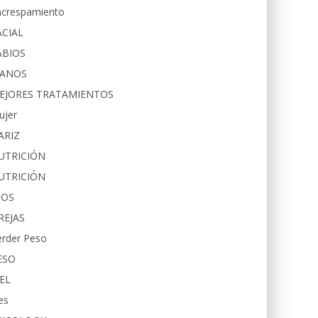
ncrespamiento
ACIAL
ABIOS
ANOS
EJORES TRATAMIENTOS
ujer
ARIZ
UTRICIÓN
UTRICIÓN
JOS
REJAS
erder Peso
ESO
IEL
es