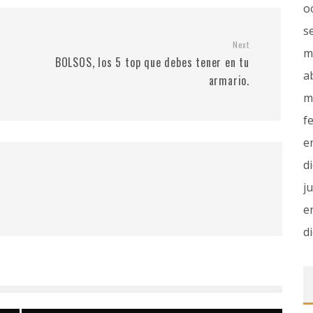
o
s
Next
m
BOLSOS, los 5 top que debes tener en tu
a
armario.
m
f
e
d
j
e
d