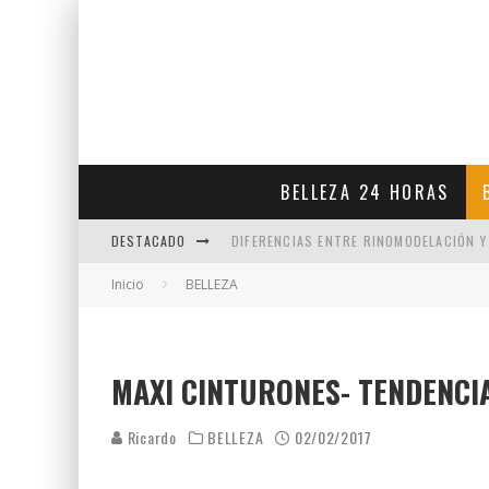
BELLEZA 24 HORAS
DESTACADO
DIFERENCIAS ENTRE RINOMODELACIÓN Y
Inicio
BELLEZA
VENTAJAS DE LA MEDICINA ESTÉTICA EN
PAPADA ENZIMÁTICA COMO PODEMOS EL
LA EXPRESION DE SONREIR
MAXI CINTURONES- TENDENCI
Ricardo
BELLEZA
02/02/2017