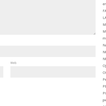
e
F
L
M
M
m
N
N
N
Web
O
O
P
P
P
pi