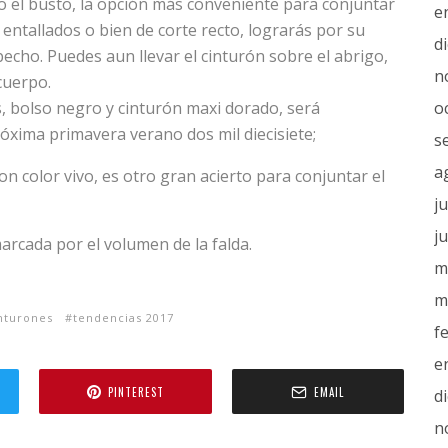
jo el busto, la opción más conveniente para conjuntar
e
entallados o bien de corte recto, lograrás por su
d
cho. Puedes aun llevar el cinturón sobre el abrigo,
n
cuerpo.
, bolso negro y cinturón maxi dorado, será
o
óxima primavera verano dos mil diecisiete;
s
a
on color vivo, es otro gran acierto para conjuntar el
j
j
arcada por el volumen de la falda.
m
m
nturones
tendencias 2017
f
e
PINTEREST
EMAIL
d
n