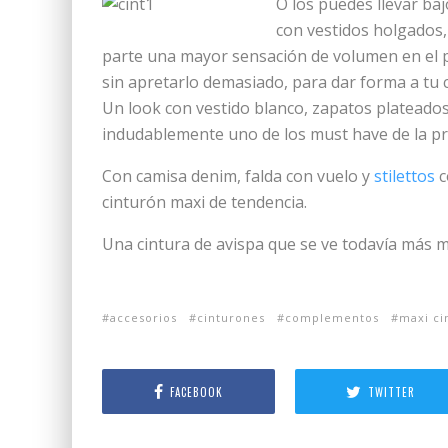
O los puedes llevar ba
con vestidos holgados, 
parte una mayor sensación de volumen en el pe
sin apretarlo demasiado, para dar forma a tu 
Un look con vestido blanco, zapatos plateados
indudablemente uno de los must have de la pr
Con camisa denim, falda con vuelo y
stilettos
c
cinturón maxi de tendencia.
Una cintura de avispa que se ve todavía más m
accesorios
cinturones
complementos
maxi ci
FACEBOOK
TWITTER