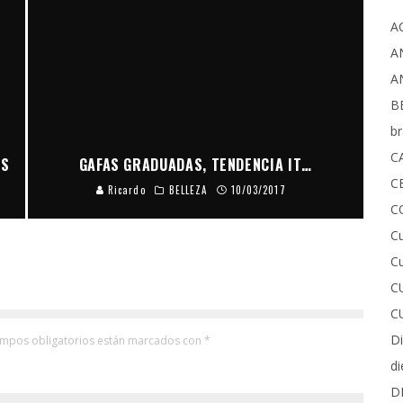
A
A
A
B
b
C
ES
GAFAS GRADUADAS, TENDENCIA IT…
C
Ricardo
BELLEZA
10/03/2017
C
Cu
Cu
C
C
D
ampos obligatorios están marcados con
*
di
D