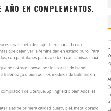
E AÑO EN COMPLEMENTOS.
L
voces una silueta de mujer bien marcada con
D
cintas que dejen ver la femineidad en estado puro. Para
V
lados, con pantalones palazzo o bien con camisas maxi.
P
que nos ofrece Loewe, por los corsés de Isabel
T
de Balenciaga o bien por los modelos de Balmain en
A
C
 compilación de Uterqüe, Springfield o bien Asos, es
L
t
eriales de primera calidad: cuero, piel, metal dorado,
L