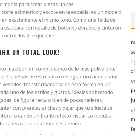
 armonía para crear piezas únicas.
 corte asimétrico y escote en la espalda, es un modelo
o
en exactamente el mismo tono. Como una falda de
ca escotada con detalle de botones dorados y cinturón
 cuál de los 2 te quedas?
n
ARA UN TOTAL LOOK!
s
a
to maxi son un complemento de lo más polivalente
d
deales además de esto para conseguir un cambio sutil
o
n vestidos, transformándose de esta forma en un
j
ada uno de los estilos y gustos. Ideales sobretodo
adas, de figura recta o bien de pocas caderas.
j
juntar con prendas anchas y dejar que tu silueta se
a
 cintura, creando un bonito efecto visual. Lo puedes
m
y tu caderas con aparente desatiendo.
f