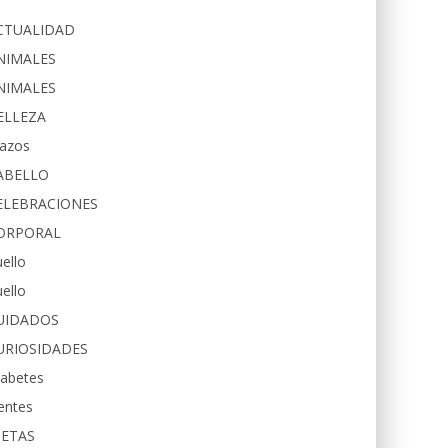
CTUALIDAD
NIMALES
NIMALES
ELLEZA
razos
ABELLO
ELEBRACIONES
ORPORAL
ello
ello
UIDADOS
URIOSIDADES
iabetes
entes
IETAS