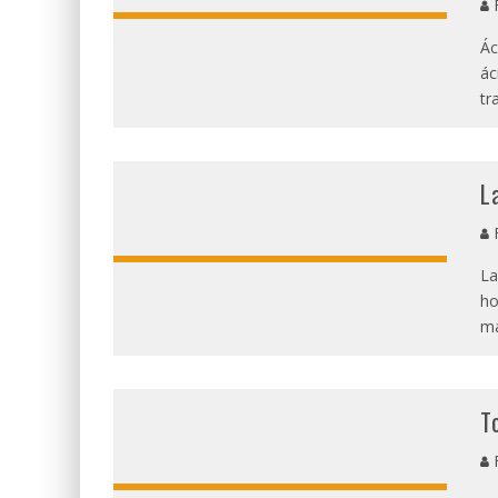
R
Ác
ác
tr
L
R
La
ho
m
T
R