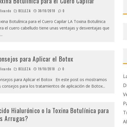
oxina Botulínica para el Cuero Capilar
icardo
BELLEZA
30/10/2018
0
xina Botulínica para el Cuero Capilar LA Toxina Botulínica
ra el cuero cabelludo tiene unas ventajas y desventajas que
...
onsejos para Aplicar el Botox
icardo
BELLEZA
19/10/2018
0
L
nsejos para Aplicar el Botox En este post os mostramos
D
s consejos para los tratamientos de aplicación de Botox
...
V
P
cido Hialurónico o la Toxina Botulínica para
T
as Arrugas?
A