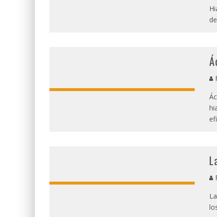
Hi
de
Á
R
Ác
hi
ef
L
R
La
lo