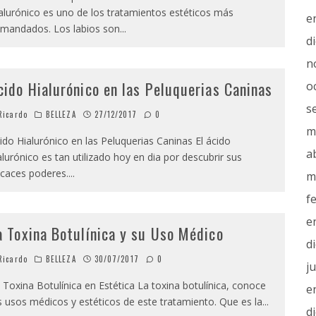
alurónico es uno de los tratamientos estéticos más
e
mandados. Los labios son
...
d
n
cido Hialurónico en las Peluquerias Caninas
o
s
icardo
BELLEZA
27/12/2017
0
m
ido Hialurónico en las Peluquerias Caninas El ácido
a
alurónico es tan utilizado hoy en dia por descubrir sus
icaces poderes.
...
m
f
e
a Toxina Botulínica y su Uso Médico
d
icardo
BELLEZA
30/07/2017
0
j
 Toxina Botulínica en Estética La toxina botulínica, conoce
e
s usos médicos y estéticos de este tratamiento. Que es la
...
d