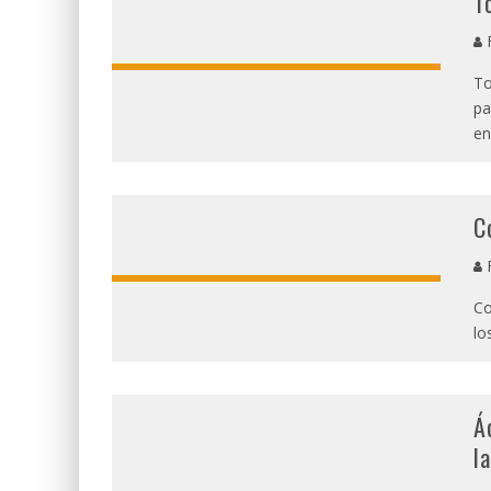
T
R
To
pa
en
C
R
Co
lo
Á
l