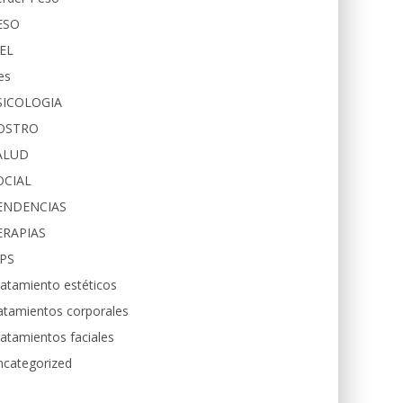
ESO
IEL
es
SICOLOGIA
OSTRO
ALUD
OCIAL
ENDENCIAS
ERAPIAS
IPS
atamiento estéticos
atamientos corporales
atamientos faciales
ncategorized