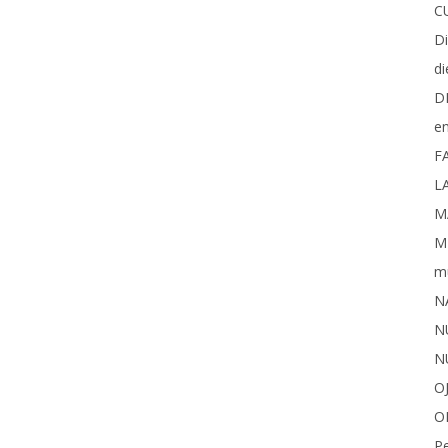
C
D
di
D
e
F
L
M
M
m
N
N
N
O
O
P