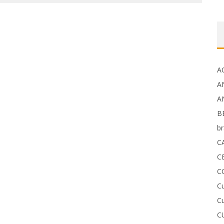
A
A
A
B
b
C
C
C
Cu
Cu
C