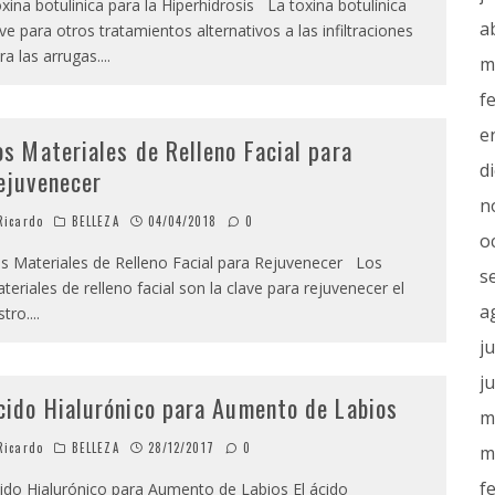
xina botulinica para la Hiperhidrosis La toxina botulínica
a
rve para otros tratamientos alternativos a las infiltraciones
ra las arrugas.
...
m
f
e
os Materiales de Relleno Facial para
d
ejuvenecer
n
icardo
BELLEZA
04/04/2018
0
o
s Materiales de Relleno Facial para Rejuvenecer Los
s
teriales de relleno facial son la clave para rejuvenecer el
a
stro.
...
j
j
cido Hialurónico para Aumento de Labios
m
icardo
BELLEZA
28/12/2017
0
m
f
ido Hialurónico para Aumento de Labios El ácido