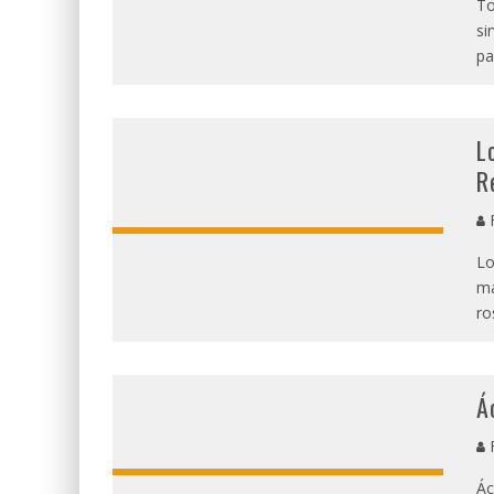
To
si
pa
L
R
R
Lo
ma
ro
Á
R
Ác