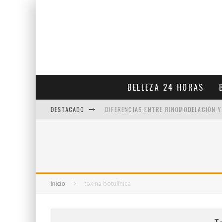
BELLEZA 24 HORAS
DESTACADO
DIFERENCIAS ENTRE RINOMODELACIÓN Y
VENTAJAS DE LA MEDICINA ESTÉTICA EN
PAPADA ENZIMÁTICA COMO PODEMOS EL
LA EXPRESION DE SONREIR
Inicio
toxina botulínica