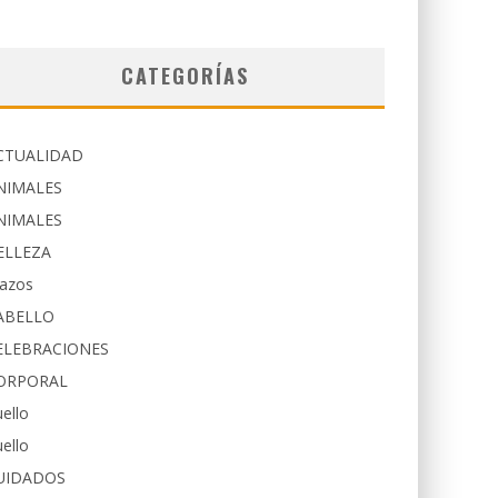
CATEGORÍAS
CTUALIDAD
NIMALES
NIMALES
ELLEZA
razos
ABELLO
ELEBRACIONES
ORPORAL
ello
ello
UIDADOS