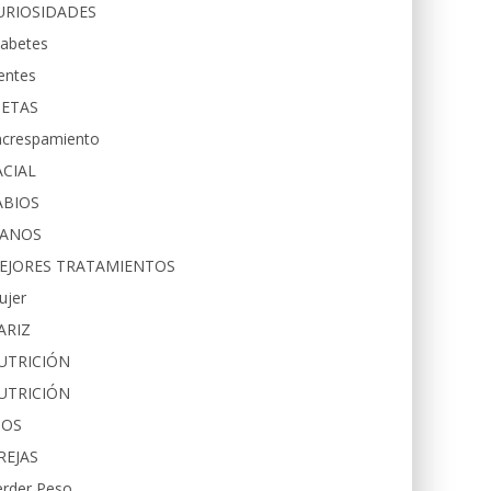
URIOSIDADES
iabetes
entes
IETAS
ncrespamiento
ACIAL
ABIOS
ANOS
EJORES TRATAMIENTOS
ujer
ARIZ
UTRICIÓN
UTRICIÓN
JOS
REJAS
erder Peso