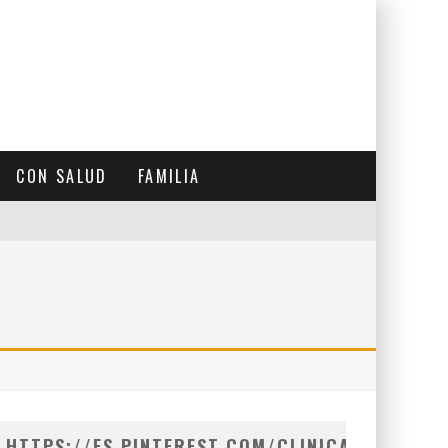
CON SALUD
FAMILIA
HTTPS://ES.PINTEREST.COM/CLINICASVICARIO/