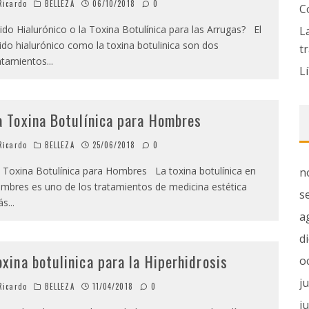
icardo
BELLEZA
06/10/2018
0
C
ido Hialurónico o la Toxina Botulínica para las Arrugas? El
L
ido hialurónico como la toxina botulinica son dos
t
atamientos
...
L
a Toxina Botulínica para Hombres
icardo
BELLEZA
25/06/2018
0
 Toxina Botulínica para Hombres La toxina botulínica en
n
mbres es uno de los tratamientos de medicina estética
s
ás
...
a
d
oxina botulinica para la Hiperhidrosis
o
j
icardo
BELLEZA
11/04/2018
0
j