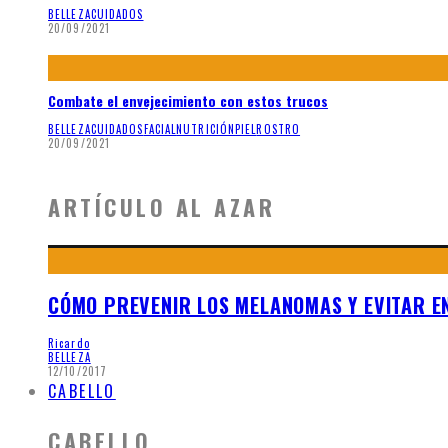
BELLEZA
CUIDADOS
20/09/2021
Combate el envejecimiento con estos trucos
BELLEZA
CUIDADOS
FACIAL
NUTRICIÓN
PIEL
ROSTRO
20/09/2021
ARTÍCULO AL AZAR
CÓMO PREVENIR LOS MELANOMAS Y EVITAR E
Ricardo
BELLEZA
12/10/2017
CABELLO
CABELLO