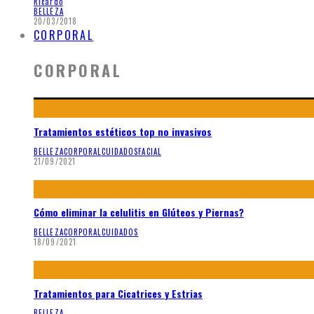
Ricardo
BELLEZA
20/03/2018
CORPORAL
CORPORAL
Tratamientos estéticos top no invasivos
BELLEZA
CORPORAL
CUIDADOS
FACIAL
21/09/2021
Cómo eliminar la celulitis en Glúteos y Piernas?
BELLEZA
CORPORAL
CUIDADOS
18/09/2021
Tratamientos para Cicatrices y Estrias
BELLEZA