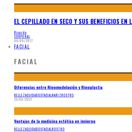
EL CEPILLADO EN SECO Y SUS BENEFICIOS EN L
Ricardo
CORPORAL
06/09/2017
FACIAL
FACIAL
Diferencias entre Rinomodelación y Rinoplastia
BELLEZA
CUIDADOS
FACIAL
NARIZ
ROSTRO
25/09/2021
Ventajas de la medicina estética en invierno
BELLEZA
CUIDADOS
FACIAL
ROSTRO