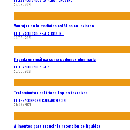
BELLEZA
CUIDADOS
FACIAL
NARIZ
ROSTRO
25/09/2021
Ventajas de la medicina estética en invierno
BELLEZA
CUIDADOS
FACIAL
ROSTRO
24/09/2021
Papada enzimática como podemos eliminarla
BELLEZA
CUIDADOS
FACIAL
23/09/2021
Tratamientos estéticos top no invasivos
BELLEZA
CORPORAL
CUIDADOS
FACIAL
21/09/2021
Alimentos para reducir la retención de líquidos