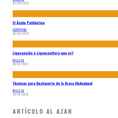
07/09/2021
El Ácido Poliláctico
CORPORAL
30/08/2021
Liposucción o Lipoescultura que es?
BELLEZA
24/10/2018
Técnicas para Deshacerte de la Grasa Abdominal
BELLEZA
24/10/2018
ARTÍCULO AL AZAR