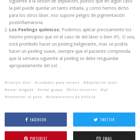
siguiente a la sesión de depilación, puesto que en algún caso
la piel puede quedar un tanto irritada, y como hemos dicho
para los otros láser, eso supone peligro de pigmentación
postinflamaroria.
Los Peelings químicos:
Podemos aplicar precisamente los
mismo principios que en el caso de del láser o bien IPL. O sea,
está prohibido hacer un peeling beligerante, mas se podría
hacer un peeling suave, siempre que el paciente comprenda
que la semana siguiente al peeling se debe resguardar
apropiadamente del sol.
cuerpo diez
cuidados para verano
depilación lasér
estar delgada
estar guapa
hilos tensores
ipl
mantener el peso
tratamientos de belleza
FACEBOOK
TWITTER
PINTEREST
EMAIL