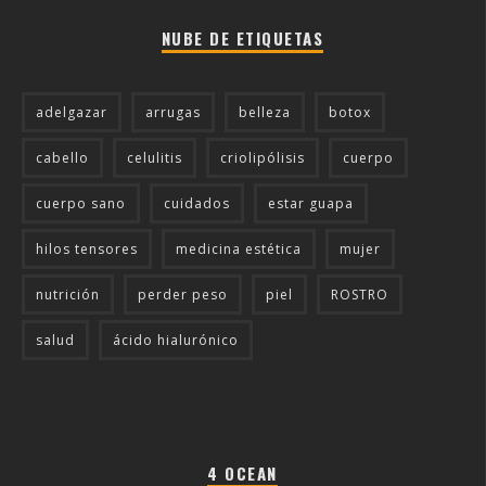
NUBE DE ETIQUETAS
adelgazar
arrugas
belleza
botox
cabello
celulitis
criolipólisis
cuerpo
cuerpo sano
cuidados
estar guapa
hilos tensores
medicina estética
mujer
nutrición
perder peso
piel
ROSTRO
salud
ácido hialurónico
4 OCEAN