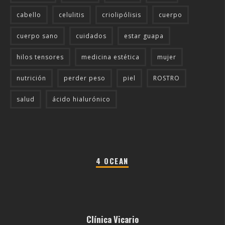
cabello
celulitis
criolipólisis
cuerpo
cuerpo sano
cuidados
estar guapa
hilos tensores
medicina estética
mujer
nutrición
perder peso
piel
ROSTRO
salud
ácido hialurónico
4 OCEAN
Clínica Vicario