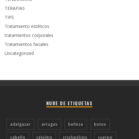
TERAPIAS
TIPS
Tratamiento estéticos
tratamientos corporales
Tratamientos faciales
Uncategorized
NUBE DE ETIQUETAS
adelgazar
arrugas
belleza
botox
cabello
celulitis
criolipólisis
cuerpo