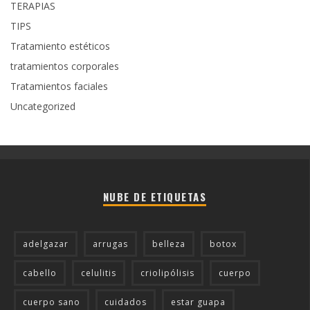
TERAPIAS
TIPS
Tratamiento estéticos
tratamientos corporales
Tratamientos faciales
Uncategorized
NUBE DE ETIQUETAS
adelgazar
arrugas
belleza
botox
cabello
celulitis
criolipólisis
cuerpo
cuerpo sano
cuidados
estar guapa