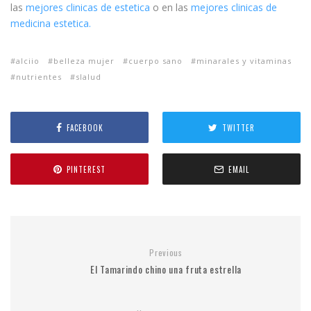
las
mejores clinicas de estetica
o en las
mejores clinicas de
medicina estetica.
alciio
belleza mujer
cuerpo sano
minarales y vitaminas
nutrientes
slalud
FACEBOOK
TWITTER
PINTEREST
EMAIL
Previous
El Tamarindo chino una fruta estrella