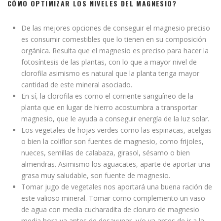
CÓMO OPTIMIZAR LOS NIVELES DEL MAGNESIO?
De las mejores opciones de conseguir el magnesio preciso
es consumir comestibles que lo tienen en su composición
orgánica. Resulta que el magnesio es preciso para hacer la
fotosíntesis de las plantas, con lo que a mayor nivel de
clorofila asimismo es natural que la planta tenga mayor
cantidad de este mineral asociado.
En sí, la clorofila es como el corriente sanguíneo de la
planta que en lugar de hierro acostumbra a transportar
magnesio, que le ayuda a conseguir energía de la luz solar.
Los vegetales de hojas verdes como las espinacas, acelgas
o bien la coliflor son fuentes de magnesio, como frijoles,
nueces, semillas de calabaza, girasol, sésamo o bien
almendras. Asimismo los aguacates, aparte de aportar una
grasa muy saludable, son fuente de magnesio.
Tomar jugo de vegetales nos aportará una buena ración de
este valioso mineral. Tomar como complemento un vaso
de agua con media cucharadita de cloruro de magnesio
media hora ya antes de desayunar, y/o ya antes de ir a la