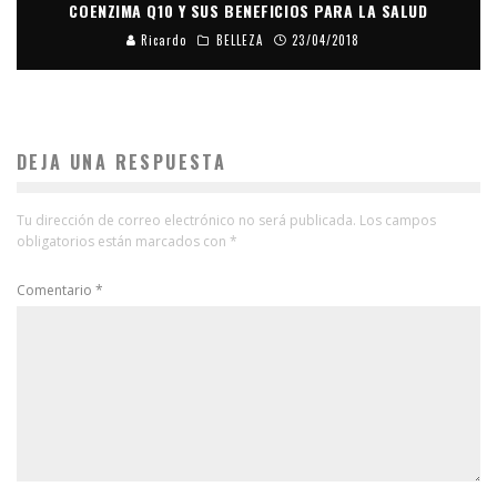
COENZIMA Q10 Y SUS BENEFICIOS PARA LA SALUD
Ricardo
BELLEZA
23/04/2018
DEJA UNA RESPUESTA
Tu dirección de correo electrónico no será publicada.
Los campos
obligatorios están marcados con
*
Comentario
*