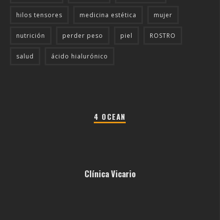
hilos tensores
medicina estética
mujer
nutrición
perder peso
piel
ROSTRO
salud
ácido hialurónico
4 OCEAN
Clínica Vicario