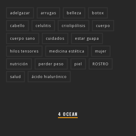
adelgazar
arrugas
belleza
botox
cabello
celulitis
criolipólisis
cuerpo
cuerpo sano
cuidados
estar guapa
hilos tensores
medicina estética
mujer
nutrición
perder peso
piel
ROSTRO
salud
ácido hialurónico
4 OCEAN