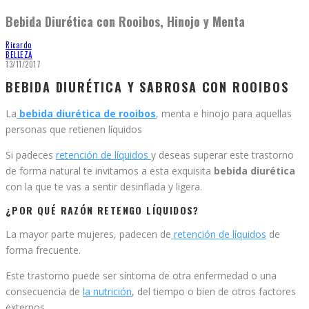
Bebida Diurética con Rooibos, Hinojo y Menta
Ricardo
BELLEZA
13/11/2017
BEBIDA DIURÉTICA Y SABROSA CON ROOIBOS
La
bebida diurética de rooibos
, menta e hinojo para aquellas
personas que retienen líquidos
Si padeces
retención de líquidos
y deseas superar este trastorno
de forma natural te invitamos a esta exquisita
bebida diurética
con la que te vas a sentir desinflada y ligera.
¿POR QUÉ RAZÓN RETENGO LÍQUIDOS?
La mayor parte mujeres, padecen de
retención de líquidos
de
forma frecuente.
Este trastorno puede ser síntoma de otra enfermedad o una
consecuencia de
la nutrición
, del tiempo o bien de otros factores
externos.