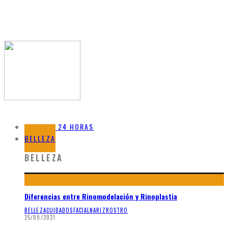
BELLEZA 24 HORAS
BELLEZA
BELLEZA
Diferencias entre Rinomodelación y Rinoplastia
BELLEZA
CUIDADOS
FACIAL
NARIZ
ROSTRO
25/09/2021