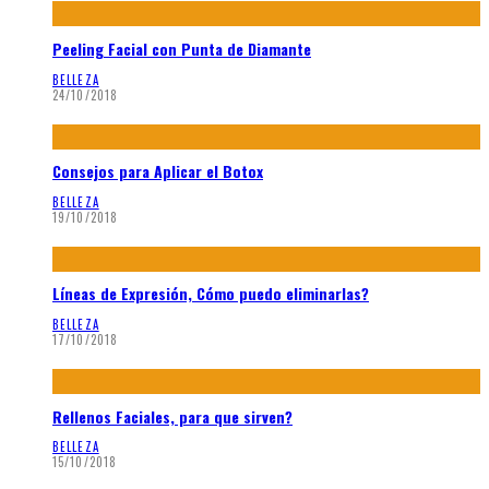
Peeling Facial con Punta de Diamante
BELLEZA
24/10/2018
Consejos para Aplicar el Botox
BELLEZA
19/10/2018
Líneas de Expresión, Cómo puedo eliminarlas?
BELLEZA
17/10/2018
Rellenos Faciales, para que sirven?
BELLEZA
15/10/2018