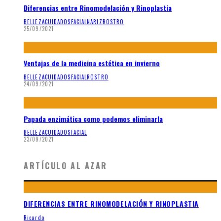
Diferencias entre Rinomodelación y Rinoplastia
BELLEZA
CUIDADOS
FACIAL
NARIZ
ROSTRO
25/09/2021
Ventajas de la medicina estética en invierno
BELLEZA
CUIDADOS
FACIAL
ROSTRO
24/09/2021
Papada enzimática como podemos eliminarla
BELLEZA
CUIDADOS
FACIAL
23/09/2021
ARTÍCULO AL AZAR
DIFERENCIAS ENTRE RINOMODELACIÓN Y RINOPLASTIA
Ricardo