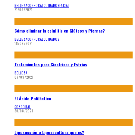
BELLEZA
CORPORAL
CUIDADOS
FACIAL
21/09/2021
Cómo eliminar la celulitis en Glúteos y Piernas?
BELLEZA
CORPORAL
CUIDADOS
18/09/2021
Tratamientos para Cicatrices y Estrias
BELLEZA
07/09/2021
El Ácido Poliláctico
CORPORAL
30/08/2021
Liposucción o Lipoescultura que es?