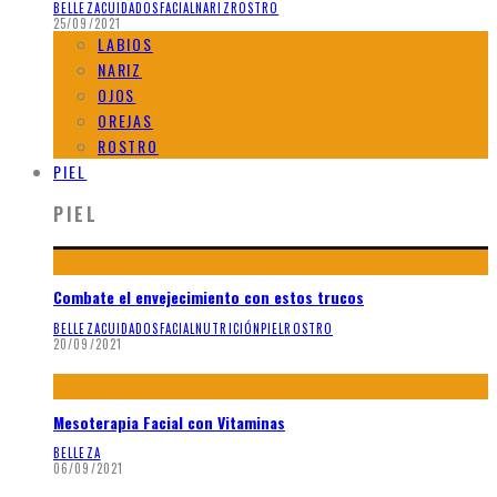
BELLEZA
CUIDADOS
FACIAL
NARIZ
ROSTRO
25/09/2021
LABIOS
NARIZ
OJOS
OREJAS
ROSTRO
PIEL
PIEL
Combate el envejecimiento con estos trucos
BELLEZA
CUIDADOS
FACIAL
NUTRICIÓN
PIEL
ROSTRO
20/09/2021
Mesoterapia Facial con Vitaminas
BELLEZA
06/09/2021