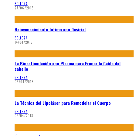
BELLEZA
27/06/2018
Rejuvenecimiento Intimo con Desirial
BELLEZA
14/04/2018
La Bioestimulación con Plasma para Frenar la Caída del
cabello
BELLEZA
06/04/2018
La Técnica del Lipoláser para Remodelar el Cuerpo
BELLEZA
03/04/2018