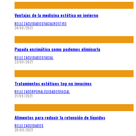
Ventajas de la medicina estética en invierno
BELLEZA
CUIDADOS
FACIAL
ROSTRO
24/09/2021
Papada enzimática como podemos eliminarla
BELLEZA
CUIDADOS
FACIAL
23/09/2021
Tratamientos estéticos top no invasivos
BELLEZA
CORPORAL
CUIDADOS
FACIAL
21/09/2021
Alimentos para reducir la retención de líquidos
BELLEZA
CUIDADOS
20/09/2021