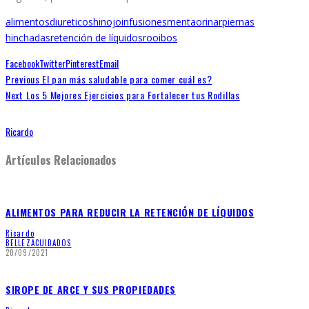
alimentos
diureticos
hinojo
infusiones
menta
orinar
piernas
hinchadas
retención de líquidos
rooibos
Facebook
Twitter
Pinterest
Email
Previous
El pan más saludable para comer cuál es?
Next
Los 5 Mejores Ejercicios para Fortalecer tus Rodillas
Ricardo
Artículos Relacionados
ALIMENTOS PARA REDUCIR LA RETENCIÓN DE LÍQUIDOS
Ricardo
BELLEZA
CUIDADOS
20/09/2021
SIROPE DE ARCE Y SUS PROPIEDADES