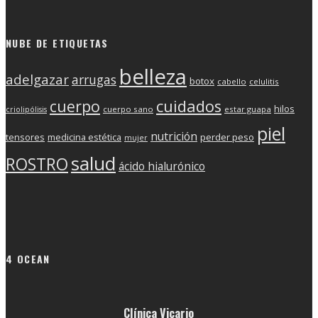
NUBE DE ETIQUETAS
belleza
adelgazar
arrugas
botox
cabello
celulitis
cuerpo
cuidados
hilos
cuerpo sano
estar guapa
criolipólisis
piel
nutrición
tensores
medicina estética
perder peso
mujer
salud
ROSTRO
ácido hialurónico
4 OCEAN
Clínica Vicario