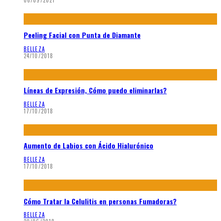
06/09/2021
Peeling Facial con Punta de Diamante
BELLEZA
24/10/2018
Líneas de Expresión, Cómo puedo eliminarlas?
BELLEZA
17/10/2018
Aumento de Labios con Ácido Hialurónico
BELLEZA
17/10/2018
Cómo Tratar la Celulitis en personas Fumadoras?
BELLEZA