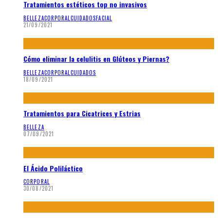
Tratamientos estéticos top no invasivos
BELLEZA
CORPORAL
CUIDADOS
FACIAL
21/09/2021
Cómo eliminar la celulitis en Glúteos y Piernas?
BELLEZA
CORPORAL
CUIDADOS
18/09/2021
Tratamientos para Cicatrices y Estrias
BELLEZA
07/09/2021
El Ácido Poliláctico
CORPORAL
30/08/2021