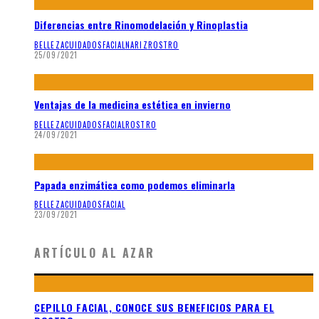
Diferencias entre Rinomodelación y Rinoplastia
BELLEZA
CUIDADOS
FACIAL
NARIZ
ROSTRO
25/09/2021
Ventajas de la medicina estética en invierno
BELLEZA
CUIDADOS
FACIAL
ROSTRO
24/09/2021
Papada enzimática como podemos eliminarla
BELLEZA
CUIDADOS
FACIAL
23/09/2021
ARTÍCULO AL AZAR
CEPILLO FACIAL, CONOCE SUS BENEFICIOS PARA EL