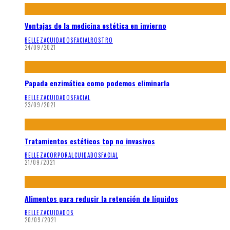
Ventajas de la medicina estética en invierno
BELLEZA
CUIDADOS
FACIAL
ROSTRO
24/09/2021
Papada enzimática como podemos eliminarla
BELLEZA
CUIDADOS
FACIAL
23/09/2021
Tratamientos estéticos top no invasivos
BELLEZA
CORPORAL
CUIDADOS
FACIAL
21/09/2021
Alimentos para reducir la retención de líquidos
BELLEZA
CUIDADOS
20/09/2021