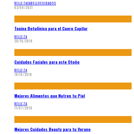
BELLEZA
CABELLO
CUIDADOS
03/09/2021
Toxina Botulínica para el Cuero Capilar
BELLEZA
30/10/2018
Cuidados Faciales para este Otoño
BELLEZA
14/10/2018
Mejores Alimentos que Nutren tu Piel
BELLEZA
11/07/2018
Mejores Cuidados Beauty para tu Verano