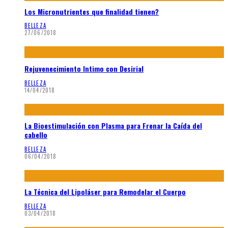
Los Micronutrientes que finalidad tienen?
BELLEZA
27/06/2018
Rejuvenecimiento Intimo con Desirial
BELLEZA
14/04/2018
La Bioestimulación con Plasma para Frenar la Caída del
cabello
BELLEZA
06/04/2018
La Técnica del Lipoláser para Remodelar el Cuerpo
BELLEZA
03/04/2018