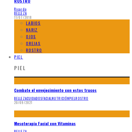
ROSTRO
Ricardo
BELLEZA
11/07/2018
LABIOS
NARIZ
OJOS
OREJAS
ROSTRO
PIEL
PIEL
Combate el envejecimiento con estos trucos
BELLEZA
CUIDADOS
FACIAL
NUTRICIÓN
PIEL
ROSTRO
20/09/2021
Mesoterapia Facial con Vitaminas
BELLEZA