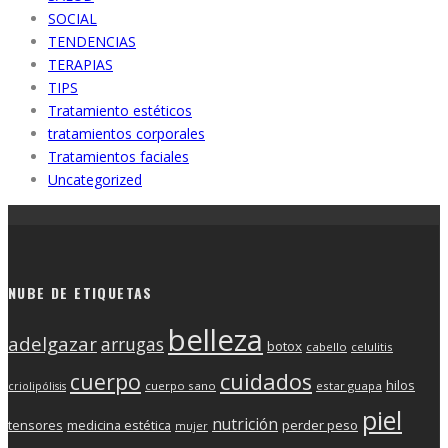
SOCIAL
TENDENCIAS
TERAPIAS
TIPS
Tratamiento estéticos
tratamientos corporales
Tratamientos faciales
Uncategorized
NUBE DE ETIQUETAS
belleza
adelgazar
arrugas
botox
cabello
celulitis
cuerpo
cuidados
hilos
cuerpo sano
estar guapa
criolipólisis
piel
nutrición
tensores
medicina estética
perder peso
mujer