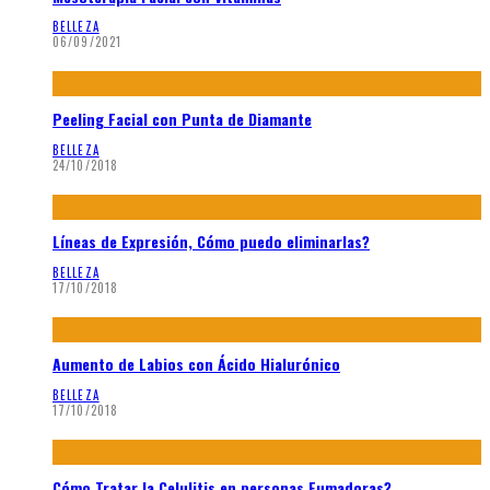
BELLEZA
06/09/2021
Peeling Facial con Punta de Diamante
BELLEZA
24/10/2018
Líneas de Expresión, Cómo puedo eliminarlas?
BELLEZA
17/10/2018
Aumento de Labios con Ácido Hialurónico
BELLEZA
17/10/2018
Cómo Tratar la Celulitis en personas Fumadoras?