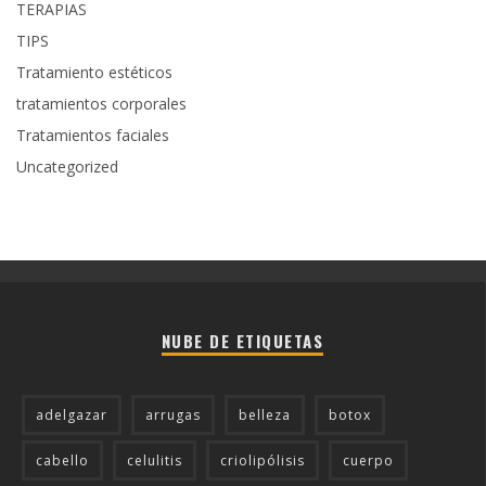
TERAPIAS
TIPS
Tratamiento estéticos
tratamientos corporales
Tratamientos faciales
Uncategorized
NUBE DE ETIQUETAS
adelgazar
arrugas
belleza
botox
cabello
celulitis
criolipólisis
cuerpo