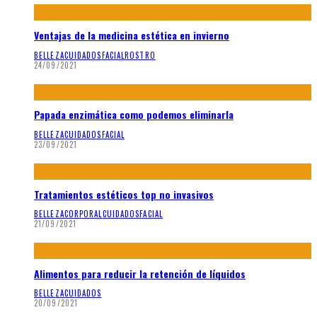
Ventajas de la medicina estética en invierno
BELLEZA
CUIDADOS
FACIAL
ROSTRO
24/09/2021
Papada enzimática como podemos eliminarla
BELLEZA
CUIDADOS
FACIAL
23/09/2021
Tratamientos estéticos top no invasivos
BELLEZA
CORPORAL
CUIDADOS
FACIAL
21/09/2021
Alimentos para reducir la retención de líquidos
BELLEZA
CUIDADOS
20/09/2021