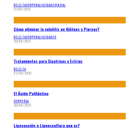
BELLEZA
CORPORAL
CUIDADOS
FACIAL
21/09/2021
Cómo eliminar la celulitis en Glúteos y Piernas?
BELLEZA
CORPORAL
CUIDADOS
18/09/2021
Tratamientos para Cicatrices y Estrias
BELLEZA
07/09/2021
El Ácido Poliláctico
CORPORAL
30/08/2021
Liposucción o Lipoescultura que es?