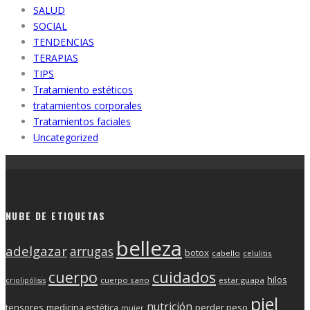
SALUD
SOCIAL
TENDENCIAS
TERAPIAS
TIPS
Tratamiento estéticos
tratamientos corporales
Tratamientos faciales
Uncategorized
NUBE DE ETIQUETAS
belleza
adelgazar
arrugas
botox
cabello
celulitis
cuerpo
cuidados
hilos
cuerpo sano
estar guapa
criolipólisis
piel
nutrición
tensores
medicina estética
perder peso
mujer