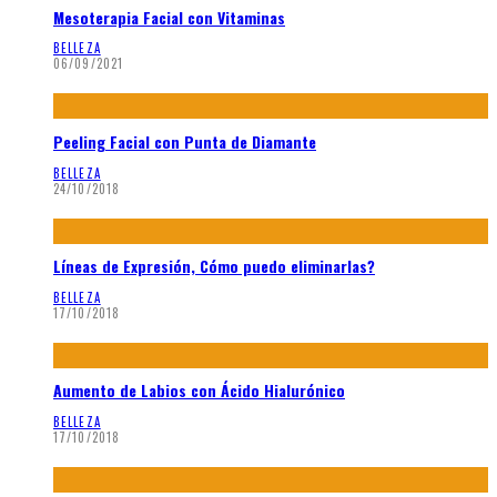
Mesoterapia Facial con Vitaminas
BELLEZA
06/09/2021
Peeling Facial con Punta de Diamante
BELLEZA
24/10/2018
Líneas de Expresión, Cómo puedo eliminarlas?
BELLEZA
17/10/2018
Aumento de Labios con Ácido Hialurónico
BELLEZA
17/10/2018