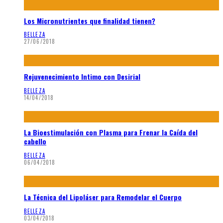
Los Micronutrientes que finalidad tienen?
BELLEZA
27/06/2018
Rejuvenecimiento Intimo con Desirial
BELLEZA
14/04/2018
La Bioestimulación con Plasma para Frenar la Caída del
cabello
BELLEZA
06/04/2018
La Técnica del Lipoláser para Remodelar el Cuerpo
BELLEZA
03/04/2018