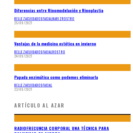
Diferencias entre Rinomodelación y Rinoplastia
BELLEZA
CUIDADOS
FACIAL
NARIZ
ROSTRO
25/09/2021
Ventajas de la medicina estética en invierno
BELLEZA
CUIDADOS
FACIAL
ROSTRO
24/09/2021
Papada enzimática como podemos eliminarla
BELLEZA
CUIDADOS
FACIAL
23/09/2021
ARTÍCULO AL AZAR
RADIOFRECUNCIA CORPORAL UNA TÉCNICA PARA