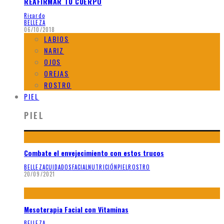
REAFIRMAR TU CUERPO
Ricardo
BELLEZA
06/10/2018
LABIOS
NARIZ
OJOS
OREJAS
ROSTRO
PIEL
PIEL
Combate el envejecimiento con estos trucos
BELLEZA
CUIDADOS
FACIAL
NUTRICIÓN
PIEL
ROSTRO
20/09/2021
Mesoterapia Facial con Vitaminas
BELLEZA