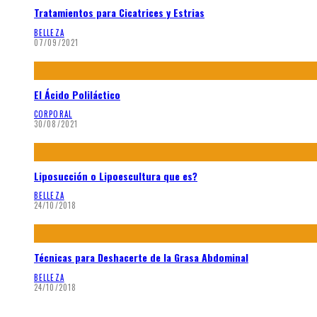
Tratamientos para Cicatrices y Estrias
BELLEZA
07/09/2021
El Ácido Poliláctico
CORPORAL
30/08/2021
Liposucción o Lipoescultura que es?
BELLEZA
24/10/2018
Técnicas para Deshacerte de la Grasa Abdominal
BELLEZA
24/10/2018