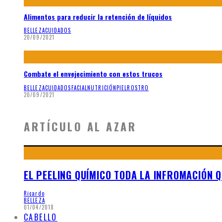
Alimentos para reducir la retención de líquidos
BELLEZA
CUIDADOS
20/09/2021
Combate el envejecimiento con estos trucos
BELLEZA
CUIDADOS
FACIAL
NUTRICIÓN
PIEL
ROSTRO
20/09/2021
ARTÍCULO AL AZAR
EL PEELING QUÍMICO TODA LA INFROMACIÓN 
Ricardo
BELLEZA
01/04/2018
CABELLO