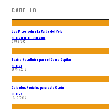
CABELLO
Los Mitos sobre la Caída del Pelo
BELLEZA
CABELLO
CUIDADOS
03/09/2021
Toxina Botulínica para el Cuero Capilar
BELLEZA
30/10/2018
Cuidados Faciales para este Otoño
BELLEZA
14/10/2018