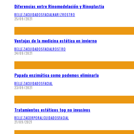
Diferencias entre Rinomodelación y Rinoplastia
BELLEZA
CUIDADOS
FACIAL
NARIZ
ROSTRO
25/09/2021
Ventajas de la medicina estética en invierno
BELLEZA
CUIDADOS
FACIAL
ROSTRO
24/09/2021
Papada enzimática como podemos eliminarla
BELLEZA
CUIDADOS
FACIAL
23/09/2021
Tratamientos estéticos top no invasivos
BELLEZA
CORPORAL
CUIDADOS
FACIAL
21/09/2021