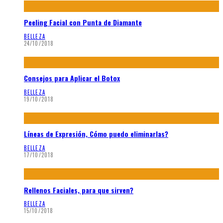
Peeling Facial con Punta de Diamante
BELLEZA
24/10/2018
Consejos para Aplicar el Botox
BELLEZA
19/10/2018
Líneas de Expresión, Cómo puedo eliminarlas?
BELLEZA
17/10/2018
Rellenos Faciales, para que sirven?
BELLEZA
15/10/2018