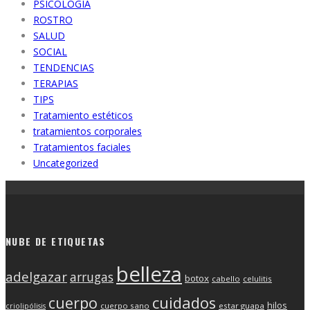
PSICOLOGIA
ROSTRO
SALUD
SOCIAL
TENDENCIAS
TERAPIAS
TIPS
Tratamiento estéticos
tratamientos corporales
Tratamientos faciales
Uncategorized
NUBE DE ETIQUETAS
belleza
adelgazar
arrugas
botox
cabello
celulitis
cuerpo
cuidados
hilos
cuerpo sano
estar guapa
criolipólisis