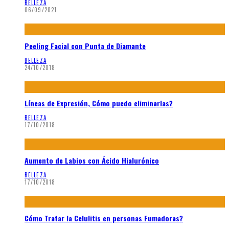
BELLEZA
06/09/2021
Peeling Facial con Punta de Diamante
BELLEZA
24/10/2018
Líneas de Expresión, Cómo puedo eliminarlas?
BELLEZA
17/10/2018
Aumento de Labios con Ácido Hialurónico
BELLEZA
17/10/2018
Cómo Tratar la Celulitis en personas Fumadoras?