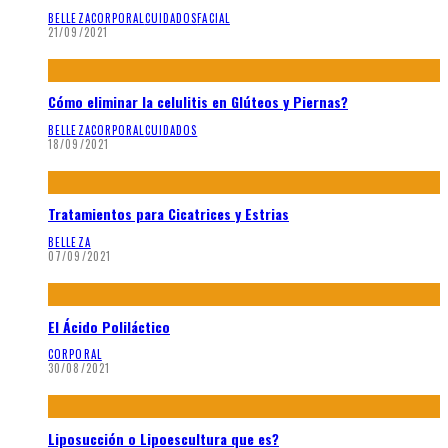
BELLEZA
CORPORAL
CUIDADOS
FACIAL
21/09/2021
Cómo eliminar la celulitis en Glúteos y Piernas?
BELLEZA
CORPORAL
CUIDADOS
18/09/2021
Tratamientos para Cicatrices y Estrias
BELLEZA
07/09/2021
El Ácido Poliláctico
CORPORAL
30/08/2021
Liposucción o Lipoescultura que es?