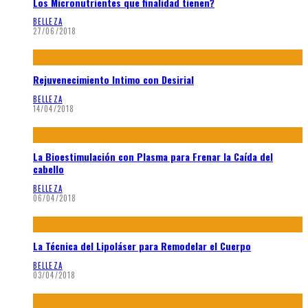
Los Micronutrientes que finalidad tienen?
BELLEZA
27/06/2018
Rejuvenecimiento Intimo con Desirial
BELLEZA
14/04/2018
La Bioestimulación con Plasma para Frenar la Caída del
cabello
BELLEZA
06/04/2018
La Técnica del Lipoláser para Remodelar el Cuerpo
BELLEZA
03/04/2018