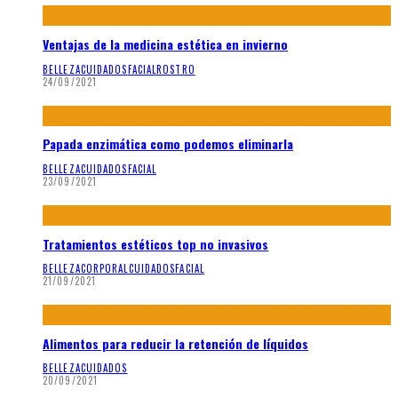
Ventajas de la medicina estética en invierno
BELLEZA
CUIDADOS
FACIAL
ROSTRO
24/09/2021
Papada enzimática como podemos eliminarla
BELLEZA
CUIDADOS
FACIAL
23/09/2021
Tratamientos estéticos top no invasivos
BELLEZA
CORPORAL
CUIDADOS
FACIAL
21/09/2021
Alimentos para reducir la retención de líquidos
BELLEZA
CUIDADOS
20/09/2021