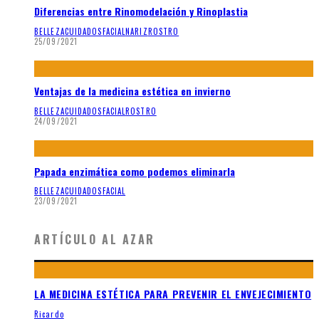
Diferencias entre Rinomodelación y Rinoplastia
BELLEZA
CUIDADOS
FACIAL
NARIZ
ROSTRO
25/09/2021
Ventajas de la medicina estética en invierno
BELLEZA
CUIDADOS
FACIAL
ROSTRO
24/09/2021
Papada enzimática como podemos eliminarla
BELLEZA
CUIDADOS
FACIAL
23/09/2021
ARTÍCULO AL AZAR
LA MEDICINA ESTÉTICA PARA PREVENIR EL ENVEJECIMIENTO
Ricardo