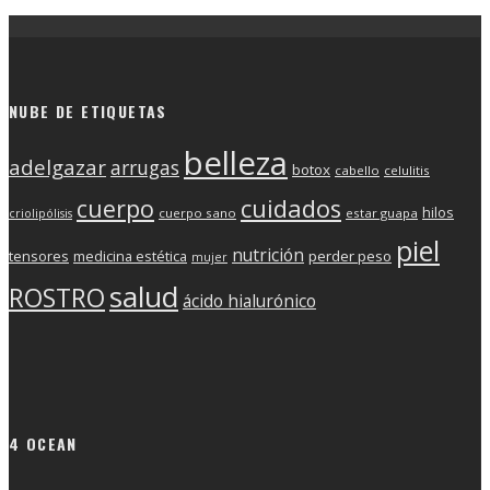
NUBE DE ETIQUETAS
belleza
adelgazar
arrugas
botox
cabello
celulitis
cuerpo
cuidados
hilos
cuerpo sano
estar guapa
criolipólisis
piel
nutrición
tensores
medicina estética
perder peso
mujer
salud
ROSTRO
ácido hialurónico
4 OCEAN