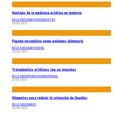
Ventajas de la medicina estética en invierno
BELLEZA
CUIDADOS
FACIAL
ROSTRO
24/09/2021
Papada enzimática como podemos eliminarla
BELLEZA
CUIDADOS
FACIAL
23/09/2021
Tratamientos estéticos top no invasivos
BELLEZA
CORPORAL
CUIDADOS
FACIAL
21/09/2021
Alimentos para reducir la retención de líquidos
BELLEZA
CUIDADOS
20/09/2021