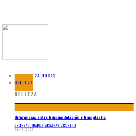
BELLEZA 24 HORAS
BELLEZA
BELLEZA
Diferencias entre Rinomodelación y Rinoplastia
BELLEZA
CUIDADOS
FACIAL
NARIZ
ROSTRO
25/09/2021