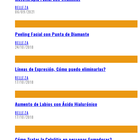
BELLEZA
06/09/2021
Peeling Facial con Punta de Diamante
BELLEZA
24/10/2018
Líneas de Expresión, Cómo puedo eliminarlas?
BELLEZA
17/10/2018
Aumento de Labios con Ácido Hialurónico
BELLEZA
17/10/2018
Cómo Tratar la Celulitis en personas Fumadoras?