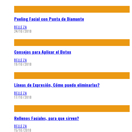
Peeling Facial con Punta de Diamante
BELLEZA
24/10/2018
Consejos para Aplicar el Botox
BELLEZA
19/10/2018
Líneas de Expresión, Cómo puedo eliminarlas?
BELLEZA
17/10/2018
Rellenos Faciales, para que sirven?
BELLEZA
15/10/2018