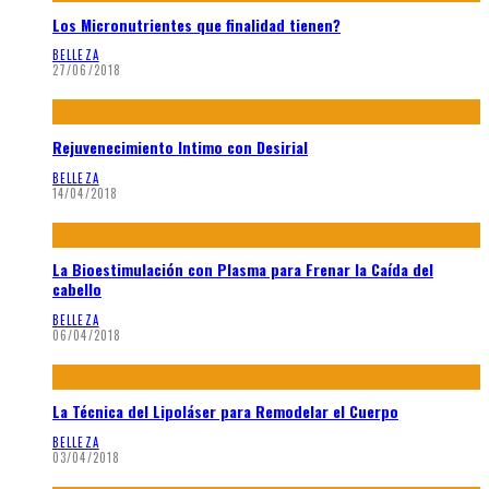
Los Micronutrientes que finalidad tienen?
BELLEZA
27/06/2018
Rejuvenecimiento Intimo con Desirial
BELLEZA
14/04/2018
La Bioestimulación con Plasma para Frenar la Caída del
cabello
BELLEZA
06/04/2018
La Técnica del Lipoláser para Remodelar el Cuerpo
BELLEZA
03/04/2018