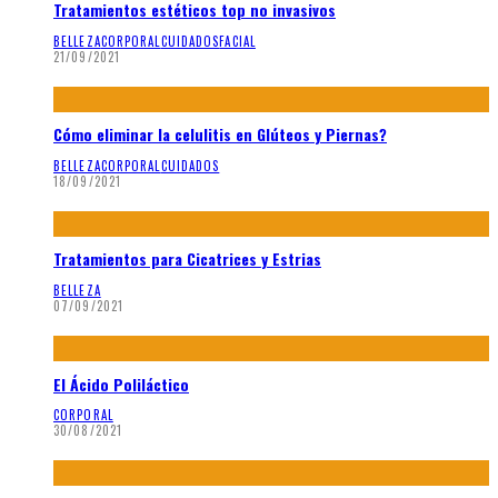
Tratamientos estéticos top no invasivos
BELLEZA
CORPORAL
CUIDADOS
FACIAL
21/09/2021
Cómo eliminar la celulitis en Glúteos y Piernas?
BELLEZA
CORPORAL
CUIDADOS
18/09/2021
Tratamientos para Cicatrices y Estrias
BELLEZA
07/09/2021
El Ácido Poliláctico
CORPORAL
30/08/2021