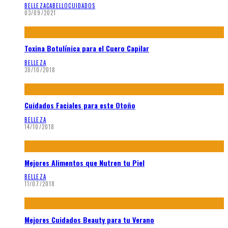
BELLEZA
CABELLO
CUIDADOS
03/09/2021
Toxina Botulínica para el Cuero Capilar
BELLEZA
30/10/2018
Cuidados Faciales para este Otoño
BELLEZA
14/10/2018
Mejores Alimentos que Nutren tu Piel
BELLEZA
11/07/2018
Mejores Cuidados Beauty para tu Verano