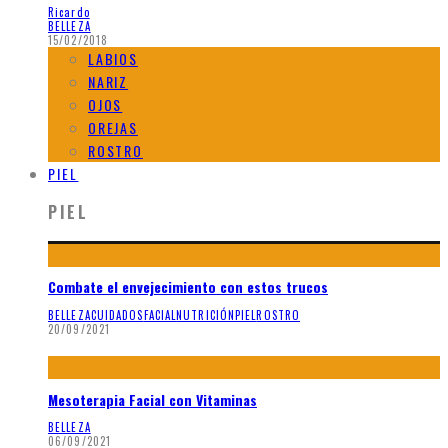
Ricardo
BELLEZA
15/02/2018
LABIOS
NARIZ
OJOS
OREJAS
ROSTRO
PIEL
PIEL
Combate el envejecimiento con estos trucos
BELLEZA
CUIDADOS
FACIAL
NUTRICIÓN
PIEL
ROSTRO
20/09/2021
Mesoterapia Facial con Vitaminas
BELLEZA
06/09/2021