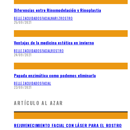
Diferencias entre Rinomodelación y Rinoplastia
BELLEZA
CUIDADOS
FACIAL
NARIZ
ROSTRO
25/09/2021
Ventajas de la medicina estética en invierno
BELLEZA
CUIDADOS
FACIAL
ROSTRO
24/09/2021
Papada enzimática como podemos eliminarla
BELLEZA
CUIDADOS
FACIAL
23/09/2021
ARTÍCULO AL AZAR
REJUVENECIMIENTO FACIAL CON LÁSER PARA EL ROSTRO